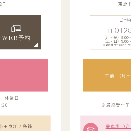
2F
東急ド
ご予約
0120
TEL
（月〜金）9:00〜13
WEB予約
（土・日）9:00〜12
※最終受付午前(月～金)12:
午前 (月〜金
ー休業日
:30
※最終受付午前(
小田急江ノ島線
駐車場10台