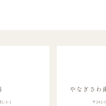
科
やなぎさわ
-3-1
〒242