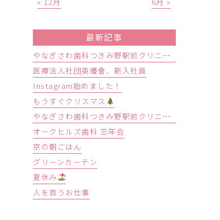
« 12月
6月 »
最新記事
やなぎさわ歯科つきみ野駅前クリニック、オークヒルズ歯科合同新人歓迎会
医療法人社団英優會、新入社員
Instagram始めました！
もうすぐクリスマス
やなぎさわ歯科つきみ野駅前クリニック忘年会
オークヒルズ歯科 忘年会
京の朝ごはん
グリーンカーテン
夏休み
人を救うお仕事