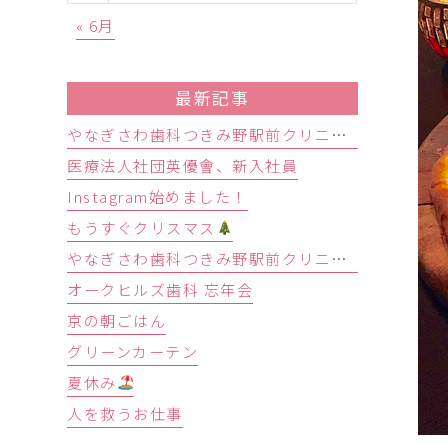
« 6月
最新記事
やなぎさわ歯科つきみ野駅前クリニック、オークヒルズ歯科合同新人歓迎会
医療法人社団英優會、新入社員
Instagram始めました！
もうすぐクリスマス
やなぎさわ歯科つきみ野駅前クリニック忘年会
オークヒルズ歯科 忘年会
京の朝ごはん
グリーンカーテン
夏休み
人を救うお仕事