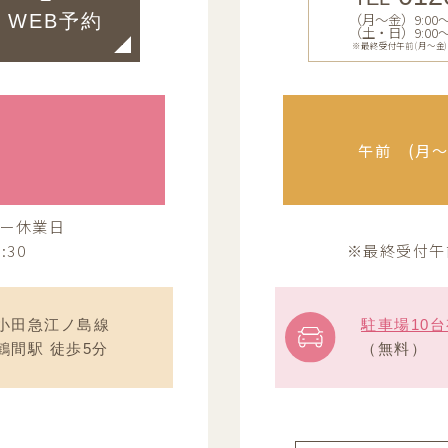
（月〜金）9:00〜13
WEB予約
（土・日）9:00〜12
※最終受付午前(月～金)12:
午前 (月〜金
ー休業日
:30
※最終受付午前(
小田急江ノ島線
駐車場10
鶴間駅 徒歩5分
（無料）