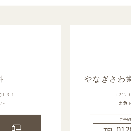
科
やなぎさわ
-3-1
〒242
2F
東急ド
ご予約
012
TEL