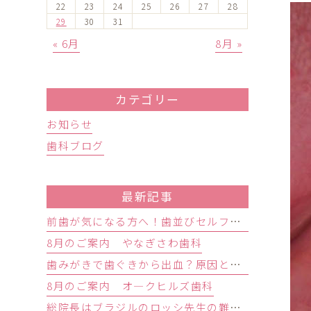
22
23
24
25
26
27
28
29
30
31
« 6月
8月 »
カテゴリー
お知らせ
歯科ブログ
最新記事
前歯が気になる方へ！歯並びセルフチェックと治療が必要な目安
8月のご案内 やなぎさわ歯科
歯みがきで歯ぐきから出血？原因と歯周病の初期症状・受診目安を解説
8月のご案内 オ―クヒルズ歯科
総院長はブラジルのロッシ先生の難症例インプラントオペ研修会に参加しました。