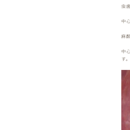
虫
中
麻
中
す