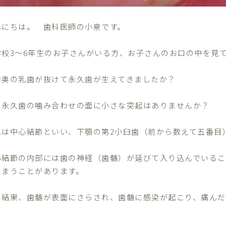
んにちは。 歯科医師の小泉です。
学校
3
〜
6
年生のお子さんがいる方、
お子さんのお口の中を見
番奥の乳歯が抜けて永久歯が生えてきましたか？
の永久歯の噛み合わせの面に小さな突起はありませんか？
れは中心結節といい、下顎の第
2
小臼歯（前から数えて五番目
心結節の内部には歯の神経（歯髄）
が延びて入り込んでいる
しまうことがあります。
の結果、歯髄が表面にさらされ、歯髄に感染が起こり、
痛んだ
。