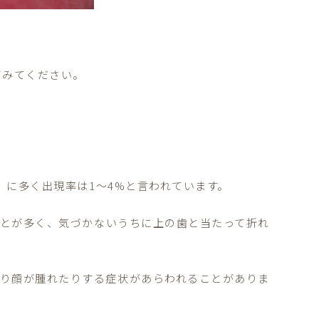
てみてください。
）
に多く出現率は
1
〜
4%
と言われています。
ことが多く、
気づかないうちに上の歯と当たって折れ
り顔が腫れたりする症状があらわれることがありま