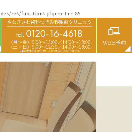
mes/res/functions.php
on line
85
やなぎさわ歯科つきみ野駅前クリニック
0120-16-4618
tel.
（月〜金）9:00〜13:00／14:00〜18:00
WEB予約
（土・日）9:00〜12:30／14:00〜18:00
※最終受付午前（月～金）12:30（土日）12:00、午後17:30