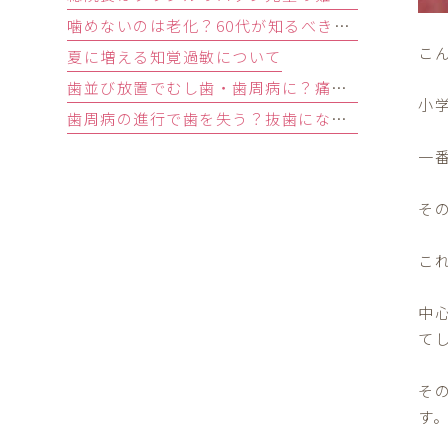
噛めないのは老化？60代が知るべき原因と歯を残す精密治療
こ
夏に増える知覚過敏について
歯並び放置でむし歯・歯周病に？痛みがなくても受診すべきサイン
小
歯周病の進行で歯を失う？抜歯になる基準と回避する3つの予防法
一
そ
こ
中
て
そ
す