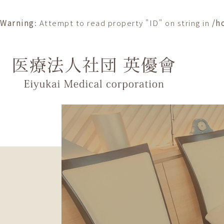
Warning
: Attempt to read property "ID" on string in
/h