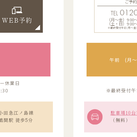
ご予約
0120
TEL
（月〜金）9:00〜13
WEB予約
（土・日）9:00〜12
※最終受付午前(月～金)12:
午前 (月〜金
ー休業日
:30
※最終受付午前(
小田急江ノ島線
駐車場10台
鶴間駅 徒歩5分
（無料）