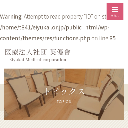
Warning
: Attempt to read property "ID" on string in
/home/t841/eiyukai.or.jp/public_html/wp-
content/themes/res/functions.php
on line
85
トピックス
TOPICS