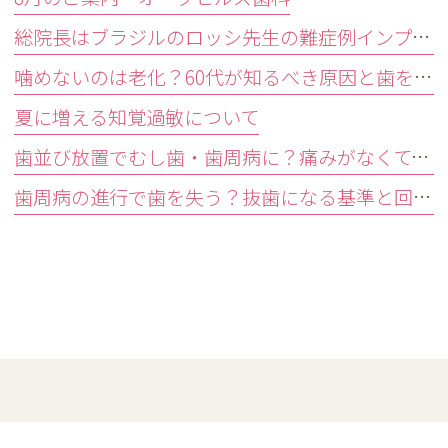
総院長はブラジルのロッシ先生の難症例インプラントオペ研修会に参加しました。
噛めないのは老化？60代が知るべき原因と歯を残す精密治療
夏に増える知覚過敏について
歯並び放置でむし歯・歯周病に？痛みがなくても受診すべきサイン
歯周病の進行で歯を失う？抜歯になる基準と回避する3つの予防法