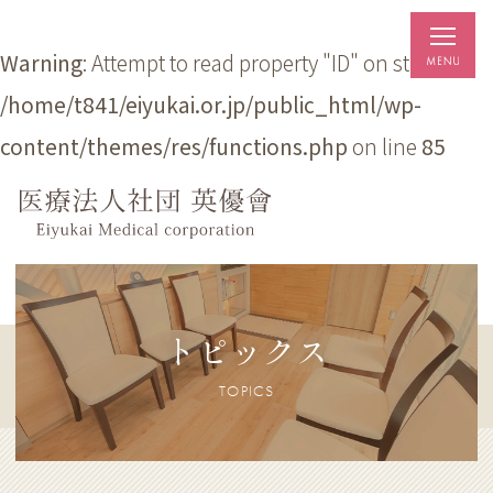
Warning
: Attempt to read property "ID" on string in
/home/t841/eiyukai.or.jp/public_html/wp-
content/themes/res/functions.php
on line
85
トピックス
TOPICS