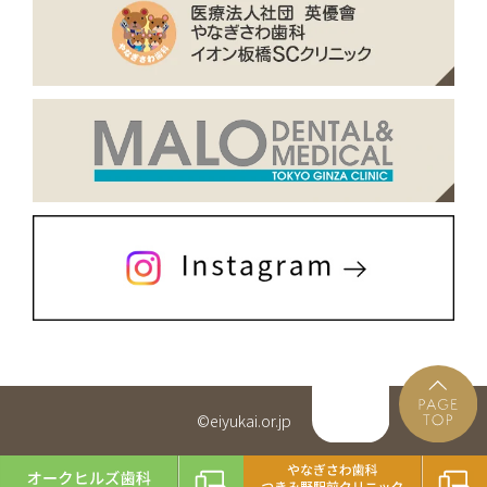
©eiyukai.or.jp