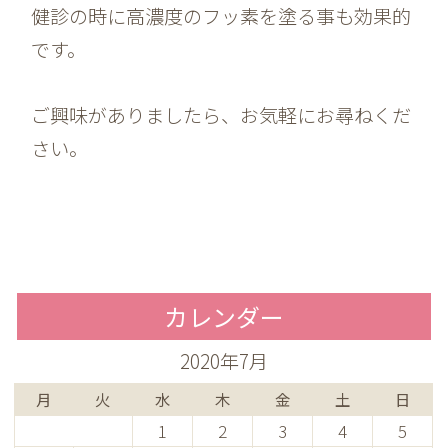
健診の時に高濃度のフッ素を塗る事も効果的
です。
ご興味がありましたら、お気軽にお尋ねくだ
さい。
カレンダー
2020年7月
月
火
水
木
金
土
日
1
2
3
4
5