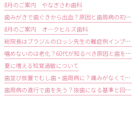
8月のご案内 やなぎさわ歯科
歯みがきで歯ぐきから出血？原因と歯周病の初期症状・受診目安を解説
8月のご案内 オ―クヒルズ歯科
総院長はブラジルのロッシ先生の難症例インプラントオペ研修会に参加しました。
噛めないのは老化？60代が知るべき原因と歯を残す精密治療
夏に増える知覚過敏について
歯並び放置でむし歯・歯周病に？痛みがなくても受診すべきサイン
歯周病の進行で歯を失う？抜歯になる基準と回避する3つの予防法