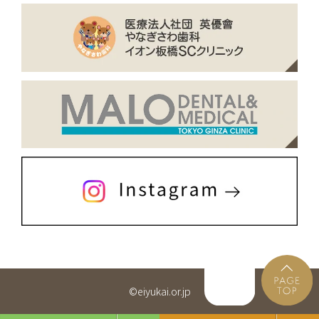
©eiyukai.or.jp