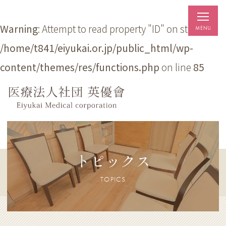
Warning
: Attempt to read property "ID" on string in
/home/t841/eiyukai.or.jp/public_html/wp-
content/themes/res/functions.php
on line
85
トピックス
TOPICS