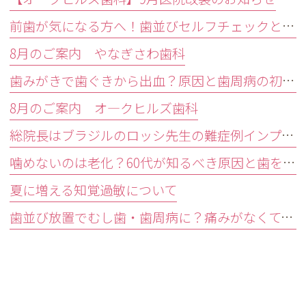
前歯が気になる方へ！歯並びセルフチェックと治療が必要な目安
8月のご案内 やなぎさわ歯科
歯みがきで歯ぐきから出血？原因と歯周病の初期症状・受診目安を解説
8月のご案内 オ―クヒルズ歯科
総院長はブラジルのロッシ先生の難症例インプラントオペ研修会に参加しました。
噛めないのは老化？60代が知るべき原因と歯を残す精密治療
夏に増える知覚過敏について
歯並び放置でむし歯・歯周病に？痛みがなくても受診すべきサイン