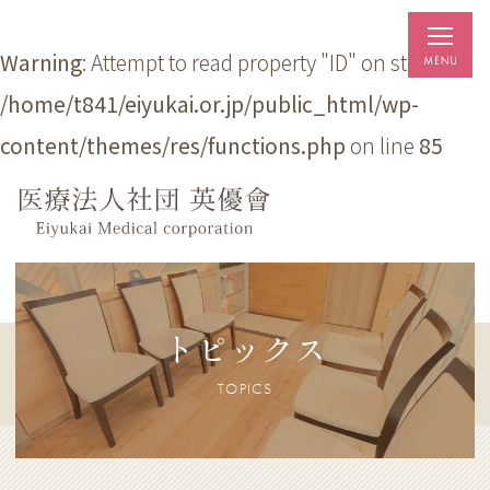
Warning
: Attempt to read property "ID" on string in
/home/t841/eiyukai.or.jp/public_html/wp-
content/themes/res/functions.php
on line
85
トピックス
TOPICS