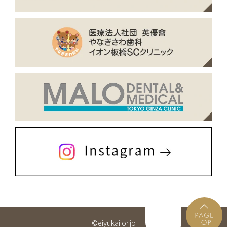
©eiyukai.or.jp