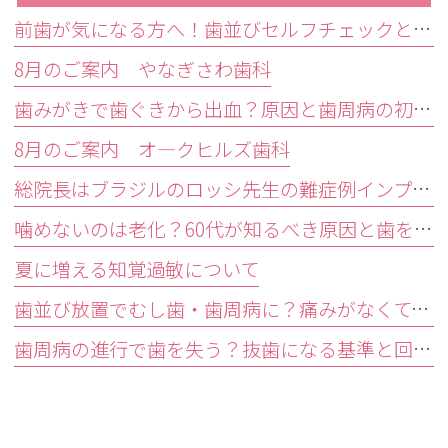
前歯が気になる方へ！歯並びセルフチェックと治療が必要な目安
8月のご案内 やなぎさわ歯科
歯みがきで歯ぐきから出血？原因と歯周病の初期症状・受診目安を解説
8月のご案内 オ―クヒルズ歯科
総院長はブラジルのロッシ先生の難症例インプラントオペ研修会に参加しました。
噛めないのは老化？60代が知るべき原因と歯を残す精密治療
夏に増える知覚過敏について
歯並び放置でむし歯・歯周病に？痛みがなくても受診すべきサイン
歯周病の進行で歯を失う？抜歯になる基準と回避する3つの予防法