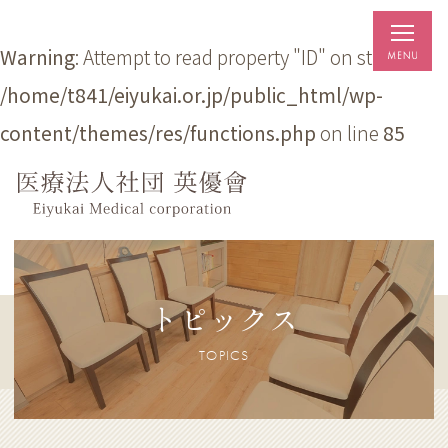
Warning
: Attempt to read property "ID" on string in
/home/t841/eiyukai.or.jp/public_html/wp-
content/themes/res/functions.php
on line
85
トピックス
TOPICS