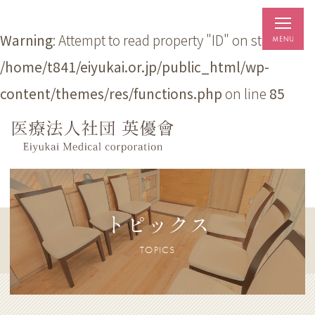
Warning
: Attempt to read property "ID" on string in
/home/t841/eiyukai.or.jp/public_html/wp-
content/themes/res/functions.php
on line
85
トピックス
TOPICS