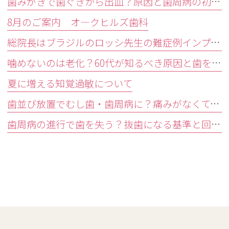
歯みがきで歯ぐきから出血？原因と歯周病の初期症状・受診目安を解説
8月のご案内 オ―クヒルズ歯科
総院長はブラジルのロッシ先生の難症例インプラントオペ研修会に参加しました。
噛めないのは老化？60代が知るべき原因と歯を残す精密治療
夏に増える知覚過敏について
歯並び放置でむし歯・歯周病に？痛みがなくても受診すべきサイン
歯周病の進行で歯を失う？抜歯になる基準と回避する3つの予防法