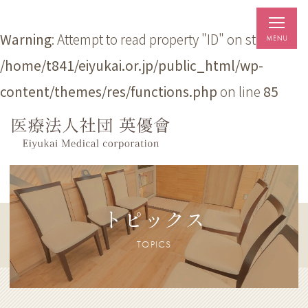
Warning
: Attempt to read property "ID" on string in
/home/t841/eiyukai.or.jp/public_html/wp-
content/themes/res/functions.php
on line
85
トピックス
TOPICS