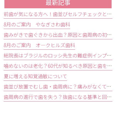
最新記事
前歯が気になる方へ！歯並びセルフチェックと治療が必要な目安
8月のご案内 やなぎさわ歯科
歯みがきで歯ぐきから出血？原因と歯周病の初期症状・受診目安を解説
8月のご案内 オ―クヒルズ歯科
総院長はブラジルのロッシ先生の難症例インプラントオペ研修会に参加しました。
噛めないのは老化？60代が知るべき原因と歯を残す精密治療
夏に増える知覚過敏について
歯並び放置でむし歯・歯周病に？痛みがなくても受診すべきサイン
歯周病の進行で歯を失う？抜歯になる基準と回避する3つの予防法