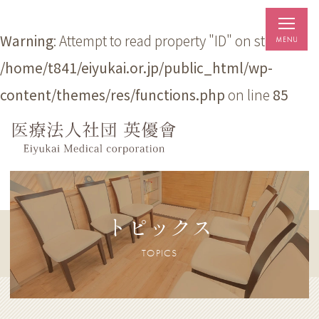
Warning
: Attempt to read property "ID" on string in
/home/t841/eiyukai.or.jp/public_html/wp-
content/themes/res/functions.php
on line
85
トピックス
TOPICS