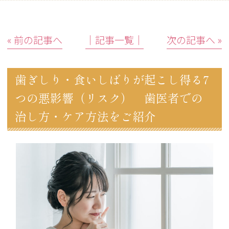
« 前の記事へ
│記事一覧│
次の記事へ »
歯ぎしり・食いしばりが起こし得る7
つの悪影響（リスク） 歯医者での
治し方・ケア方法をご紹介