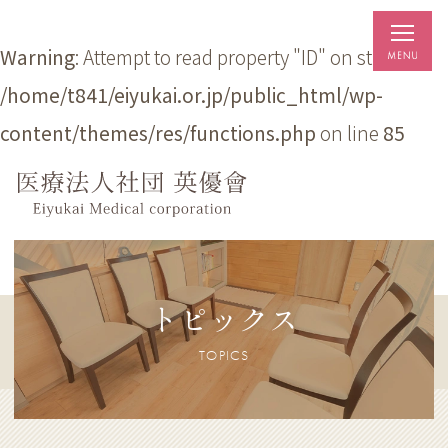
Warning
: Attempt to read property "ID" on string in
/home/t841/eiyukai.or.jp/public_html/wp-
content/themes/res/functions.php
on line
85
トピックス
TOPICS