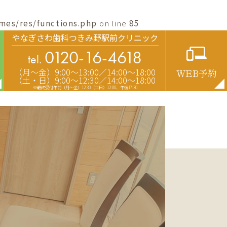
mes/res/functions.php
on line
85
やなぎさわ歯科つきみ野駅前クリニック
0120-16-4618
tel.
（月〜金）9:00〜13:00／14:00〜18:00
WEB予約
（土・日）9:00〜12:30／14:00〜18:00
※最終受付午前（月～金）12:30（土日）12:00、午後17:30