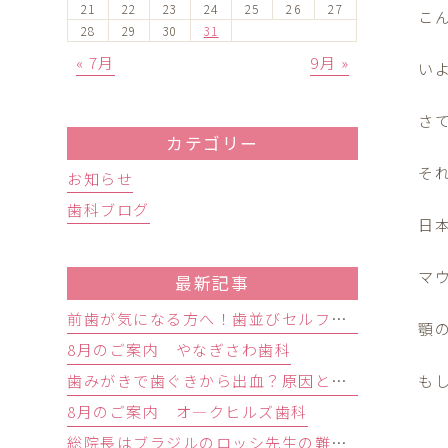
21
22
23
24
25
26
27
こ
28
29
30
31
« 7月
9月 »
い
さ
カテゴリー
そ
お知らせ
歯科ブログ
日
マ
最新記事
前歯が気になる方へ！歯並びセルフチェックと治療が必要な目安
顎
8月のご案内 やなぎさわ歯科
も
歯みがきで歯ぐきから出血？原因と歯周病の初期症状・受診目安を解説
8月のご案内 オ―クヒルズ歯科
総院長はブラジルのロッシ先生の難症例インプラントオペ研修会に参加しました。