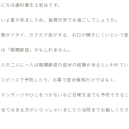
んにちは歯科衛生士岩谷です。
よいよ夏が来ましたね、皆様元気でお過ごしでしょうか。
て顎がイタイ、カクカク音がする、お口が開きにくいという
れは「顎関節症」かもしれません。
本人の二人に一人は顎関節症の症状の経験があるといわれてい
ウスピースで予防したり、お薬で症状緩和だけではなく、
のマッサージやひじをつかないなど日常生活でも予防できるこ
し当てはまる方がいらっしゃいましたら当院までお越しくだ