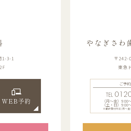
科
やなぎさわ
-3-1
〒242
2F
東急ド
ご予約
0120
TEL
（月〜金）9:00〜13
WEB予約
（土・日）9:00〜12
※最終受付午前(月～金)12: