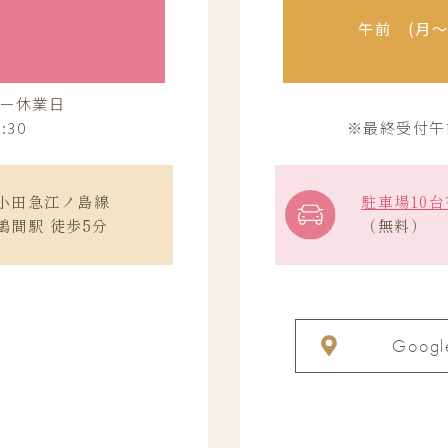
午前 (月〜金
ー休業日
:30
※最終受付午前(
小田急江ノ島線
駐車場10台
鶴間駅 徒歩5分
（無料）
Googl