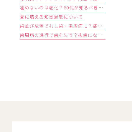
噛めないのは老化？60代が知るべき原因と歯を残す精密治療
夏に増える知覚過敏について
歯並び放置でむし歯・歯周病に？痛みがなくても受診すべきサイン
歯周病の進行で歯を失う？抜歯になる基準と回避する3つの予防法