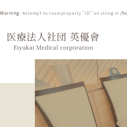
Warning
: Attempt to read property "ID" on string in
/h