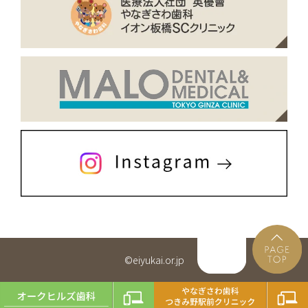
©eiyukai.or.jp