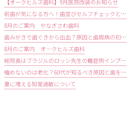
【オークヒルズ歯科】9月医院改装のお知らせ
前歯が気になる方へ！歯並びセルフチェックと治療が必要な目安
8月のご案内 やなぎさわ歯科
歯みがきで歯ぐきから出血？原因と歯周病の初期症状・受診目安を解説
8月のご案内 オ―クヒルズ歯科
総院長はブラジルのロッシ先生の難症例インプラントオペ研修会に参加しました。
噛めないのは老化？60代が知るべき原因と歯を残す精密治療
夏に増える知覚過敏について