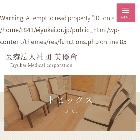
Warning
: Attempt to read property "ID" on string in
/home/t841/eiyukai.or.jp/public_html/wp-
content/themes/res/functions.php
on line
85
トピックス
TOPICS