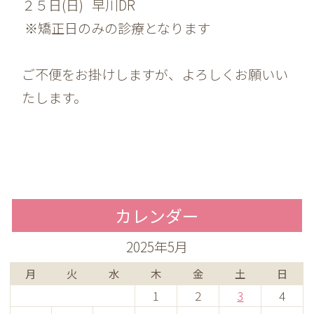
２５日(日) 早川DR
※矯正日のみの診療となります
ご不便をお掛けしますが、よろしくお願いい
たします。
カレンダー
2025年5月
月
火
水
木
金
土
日
1
2
3
4