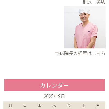
柳沢 英明
⇒総院長の経歴はこちら
カレンダー
2025年9月
月
火
水
木
金
土
日