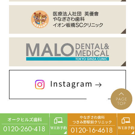
©eiyukai.or.jp