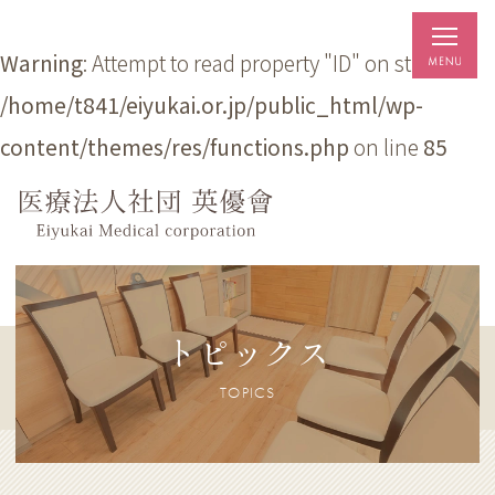
Warning
: Attempt to read property "ID" on string in
/home/t841/eiyukai.or.jp/public_html/wp-
content/themes/res/functions.php
on line
85
トピックス
TOPICS