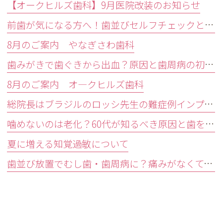
【オークヒルズ歯科】9月医院改装のお知らせ
前歯が気になる方へ！歯並びセルフチェックと治療が必要な目安
8月のご案内 やなぎさわ歯科
歯みがきで歯ぐきから出血？原因と歯周病の初期症状・受診目安を解説
8月のご案内 オ―クヒルズ歯科
総院長はブラジルのロッシ先生の難症例インプラントオペ研修会に参加しました。
噛めないのは老化？60代が知るべき原因と歯を残す精密治療
夏に増える知覚過敏について
歯並び放置でむし歯・歯周病に？痛みがなくても受診すべきサイン