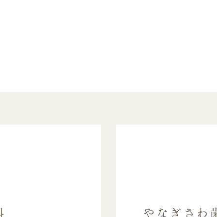
科
やなぎさわ