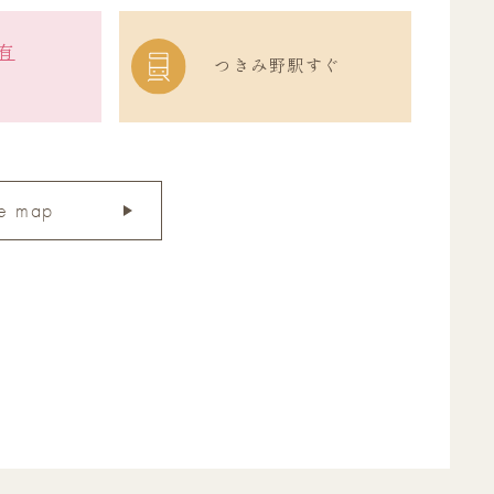
有
つきみ野駅すぐ
e map