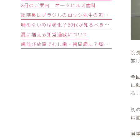
8月のご案内 オ―クヒルズ歯科
総院長はブラジルのロッシ先生の難症例インプラントオペ研修会に参加しました。
噛めないのは老化？60代が知るべき原因と歯を残す精密治療
夏に増える知覚過敏について
歯並び放置でむし歯・歯周病に？痛みがなくても受診すべきサイン
院
拡
今
に
る
初
は
貴