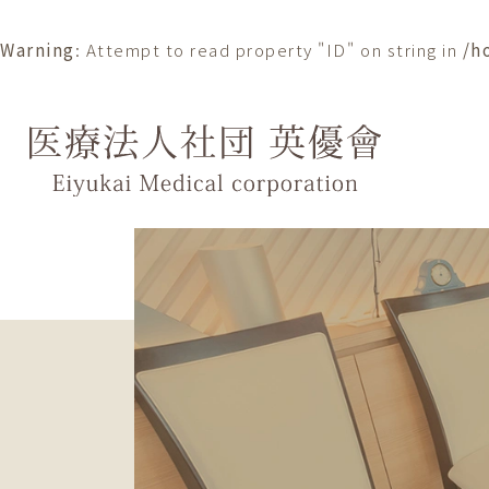
Warning
: Attempt to read property "ID" on string in
/h