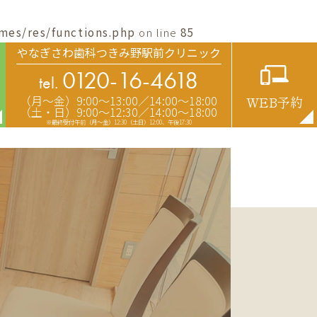
mes/res/functions.php
on line
85
やなぎさわ歯科つきみ野駅前クリニック
0120-16-4618
tel.
（月〜金）9:00〜13:00／14:00〜18:00
WEB予約
（土・日）9:00〜12:30／14:00〜18:00
※最終受付午前（月～金）12:30（土日）12:00、午後17:30