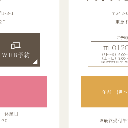
-3-1
〒242
2F
東急ド
ご予約
0120
TEL
（月〜金）9:00〜13
WEB予約
（土・日）9:00〜12
※最終受付午前(月～金)12:
午前 (月〜金
ー休業日
:30
※最終受付午前(