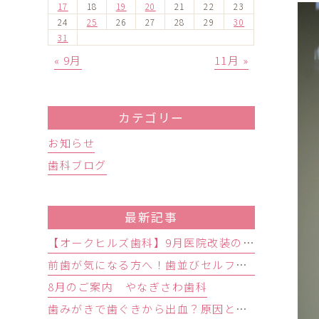
17
18
19
20
21
22
23
24
25
26
27
28
29
30
31
« 9月
11月 »
カテゴリー
お知らせ
歯科ブログ
最新記事
【オークヒルズ歯科】9月医院改装のお知らせ
前歯が気になる方へ！歯並びセルフチェックと治療が必要な目安
8月のご案内 やなぎさわ歯科
歯みがきで歯ぐきから出血？原因と歯周病の初期症状・受診目安を解説