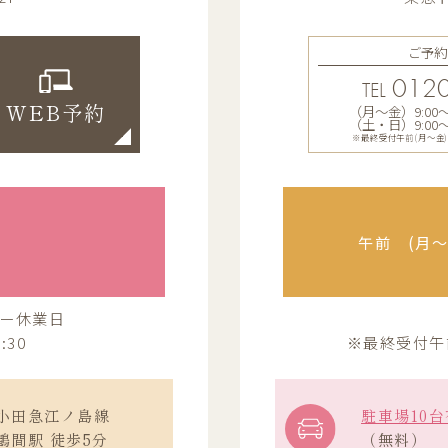
ご予約
0120
TEL
（月〜金）9:00〜13
WEB予約
（土・日）9:00〜12
※最終受付午前(月～金)12:
午前 (月〜金
ー休業日
:30
※最終受付午前(
小田急江ノ島線
駐車場10台
鶴間駅 徒歩5分
（無料）