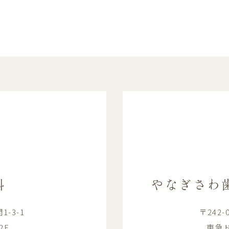
科
やなぎさわ
-3-1
〒242
2F
東急ド