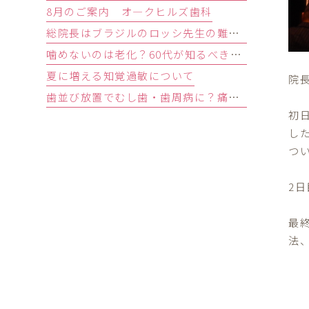
8月のご案内 オ―クヒルズ歯科
総院長はブラジルのロッシ先生の難症例インプラントオペ研修会に参加しました。
噛めないのは老化？60代が知るべき原因と歯を残す精密治療
夏に増える知覚過敏について
院
歯並び放置でむし歯・歯周病に？痛みがなくても受診すべきサイン
初
し
つ
2
最
法