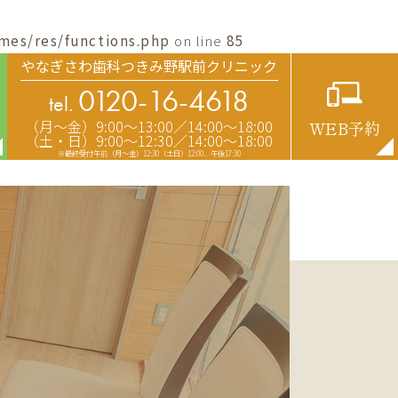
mes/res/functions.php
on line
85
やなぎさわ歯科つきみ野駅前クリニック
0120-16-4618
tel.
（月〜金）9:00〜13:00／14:00〜18:00
WEB予約
（土・日）9:00〜12:30／14:00〜18:00
※最終受付午前（月～金）12:30（土日）12:00、午後17:30