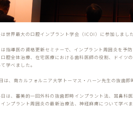
長は世界最大の口腔インプラント学会（ICOI）に参加しまし
日は指導医の資格更新セミナーで、インプラント周囲炎を予防
た口腔全体治療、在宅医療における歯科医師の役割、ドイツ
いて学べました。
日目は、南カルフォルニア大学トーマス・ハーン先生の抜歯即
終日は、審美的一回外科の抜歯即時インプラント法、耳鼻科
、インプラント周囲炎の最新治療法、神経麻痺について学べ