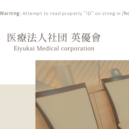
Warning
: Attempt to read property "ID" on string in
/h