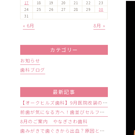
17
18
19
20
21
22
23
24
25
26
27
28
29
30
31
« 6月
8月 »
カテゴリー
お知らせ
歯科ブログ
最新記事
【オークヒルズ歯科】9月医院改装のお知らせ
前歯が気になる方へ！歯並びセルフチェックと治療が必要な目安
8月のご案内 やなぎさわ歯科
歯みがきで歯ぐきから出血？原因と歯周病の初期症状・受診目安を解説