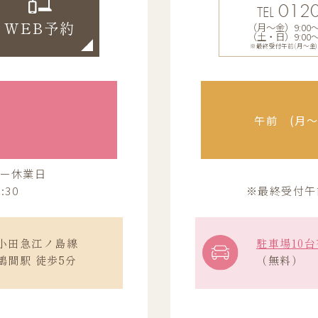
0120
TEL
（月〜金）9:00〜13
WEB予約
（土・日）9:00〜12
※最終受付午前(月～金)12:
午前 (月〜金
ー休業日
:30
※最終受付午前(
小田急江ノ島線
駐車場10台
鶴間駅 徒歩5分
（無料）