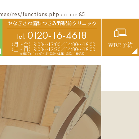
mes/res/functions.php
on line
85
やなぎさわ歯科つきみ野駅前クリニック
0120-16-4618
tel.
（月〜金）9:00〜13:00／14:00〜18:00
WEB予約
（土・日）9:00〜12:30／14:00〜18:00
※最終受付午前（月～金）12:30（土日）12:00、午後17:30