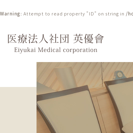
Warning
: Attempt to read property "ID" on string in
/h