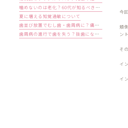
噛めないのは老化？60代が知るべき原因と歯を残す精密治療
今
夏に増える知覚過敏について
歯並び放置でむし歯・歯周病に？痛みがなくても受診すべきサイン
頬
歯周病の進行で歯を失う？抜歯になる基準と回避する3つの予防法
ン
そ
イ
イ