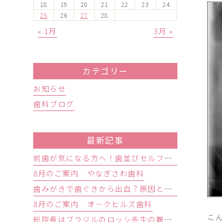
18
19
20
21
22
23
24
25
26
27
28
« 1月
3月 »
カテゴリー
お知らせ
歯科ブログ
最新記事
前歯が気になる方へ！歯並びセルフチェックと治療が必要な目安
8月のご案内 やなぎさわ歯科
歯みがきで歯ぐきから出血？原因と歯周病の初期症状・受診目安を解説
8月のご案内 オ―クヒルズ歯科
こ
総院長はブラジルのロッシ先生の難症例インプラントオペ研修会に参加しました。