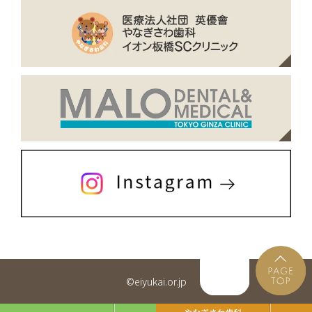
©eiyukai.or.jp