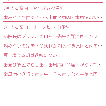
8月のご案内 やなぎさわ歯科
歯みがきで歯ぐきから出血？原因と歯周病の初期症状・受診目安を解説
8月のご案内 オ―クヒルズ歯科
総院長はブラジルのロッシ先生の難症例インプラントオペ研修会に参加しました。
噛めないのは老化？60代が知るべき原因と歯を残す精密治療
夏に増える知覚過敏について
歯並び放置でむし歯・歯周病に？痛みがなくても受診すべきサイン
歯周病の進行で歯を失う？抜歯になる基準と回避する3つの予防法