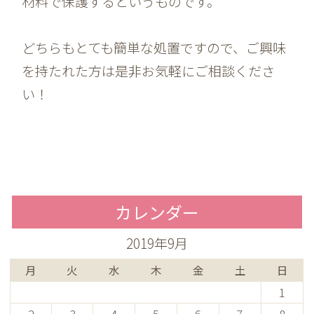
材料で保護するというものです。
どちらもとても簡単な処置ですので、ご興味
を持たれた方は是非お気軽にご相談くださ
い！
カレンダー
2019年9月
月
火
水
木
金
土
日
1
2
3
4
5
6
7
8