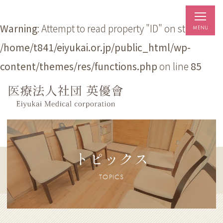
Warning
: Attempt to read property "ID" on string in
/home/t841/eiyukai.or.jp/public_html/wp-
content/themes/res/functions.php
on line
85
トピックス
TOPICS