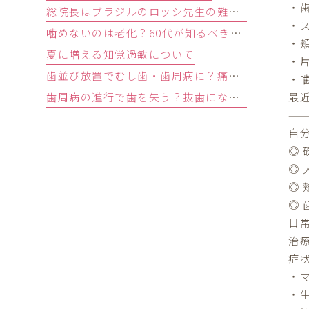
・
総院長はブラジルのロッシ先生の難症例インプラントオペ研修会に参加しました。
・
噛めないのは老化？60代が知るべき原因と歯を残す精密治療
・
夏に増える知覚過敏について
・
歯並び放置でむし歯・歯周病に？痛みがなくても受診すべきサイン
・
最
歯周病の進行で歯を失う？抜歯になる基準と回避する3つの予防法
自
◎
◎
◎
◎
日
治
症
・
・