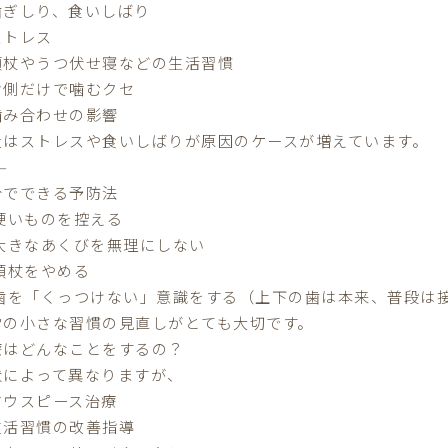
歯ぎしり、食いしばり
ストレス
頬杖やうつ伏せ寝などの生活
習慣
片側だけで噛むクセ
噛み合わせの影響
近はストレスや食いしばりが原因のケースが増えています。
⸻
分でできる予防法
 硬いものを控える
 大きなあくびを無理にしない
 頬杖をやめる
 歯を「くっつけない」意識をする（上下の歯は本来、普段は
常の小さな習慣の見直しがとても大切です。
療はどんなことをするの？
状によって異なりますが、
マウスピース治療
生活習慣の改善指導