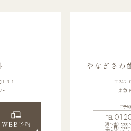
科
やなぎさわ
-3-1
〒242
2F
東急ド
ご予約
0120
TEL
（月〜金）9:00〜13
WEB予約
（土・日）9:00〜12