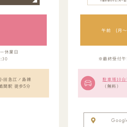
※最終受付午前(月～金)12:
午前 (月〜金
ー休業日
:30
※最終受付午前(
小田急江ノ島線
駐車場10台
鶴間駅 徒歩5分
（無料）
Googl