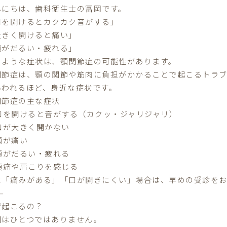
んにちは、歯科衛生士の冨岡
です。
口を開けるとカクカク音がする」
大きく開けると痛い」
顎がだるい・疲れる」
のような症状は、顎関節症の可能性があります。
関節症は、顎の関節や筋肉に負担がかかることで起こるトラブ
いわれるほど、身近な症状です。
関節症の主な症状
口を開けると音がする（カクッ・ジャリジャリ）
口が大きく開かない
顎が痛い
顎がだるい・疲れる
頭痛や肩こりを感じる
に「痛みがある」「口が開きにくい」場合は、早めの受診をお
⸻
ぜ起こるの？
因はひとつではありません。