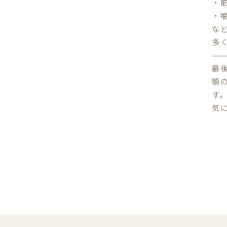
・
・
な
多
最
顎
す
気