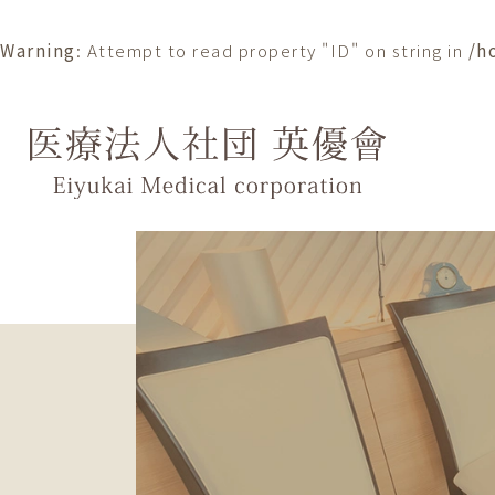
Warning
: Attempt to read property "ID" on string in
/h