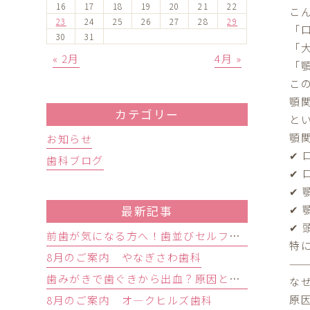
16
17
18
19
20
21
22
こ
23
24
25
26
27
28
29
「
30
31
「
« 2月
4月 »
「
こ
顎
カテゴリー
と
顎
お知らせ
✔
歯科ブログ
✔
✔
✔
最新記事
✔
前歯が気になる方へ！歯並びセルフチェックと治療が必要な目安
特
8月のご案内 やなぎさわ歯科
歯みがきで歯ぐきから出血？原因と歯周病の初期症状・受診目安を解説
な
原
8月のご案内 オ―クヒルズ歯科