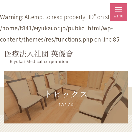
Warning
: Attempt to read property "ID" on string in
/home/t841/eiyukai.or.jp/public_html/wp-
content/themes/res/functions.php
on line
85
トピックス
TOPICS