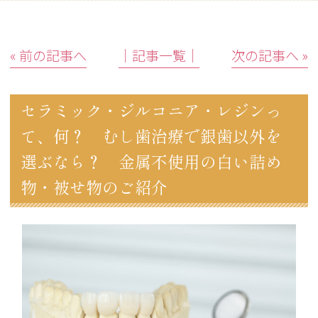
« 前の記事へ
│記事一覧│
次の記事へ »
セラミック・ジルコニア・レジンっ
て、何？ むし歯治療で銀歯以外を
選ぶなら？ 金属不使用の白い詰め
物・被せ物のご紹介