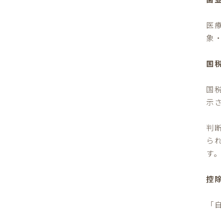
医
象
国
国
示
判
ら
す
控
「