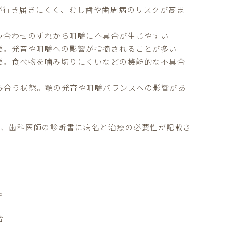
が行き届きにくく、むし歯や歯周病のリスクが高ま
み合わせのずれから咀嚼に不具合が生じやすい
態。発音や咀嚼への影響が指摘されることが多い
態。食べ物を噛み切りにくいなどの機能的な不具合
み合う状態。顎の発育や咀嚼バランスへの影響があ
く、歯科医師の診断書に病名と治療の必要性が記載さ
。
合