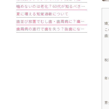
噛めないのは老化？60代が知るべき原因と歯を残す精密治療
夏に増える知覚過敏について
歯並び放置でむし歯・歯周病に？痛みがなくても受診すべきサイン
矯
歯周病の進行で歯を失う？抜歯になる基準と回避する3つの予防法
こ
歯
税
年
意