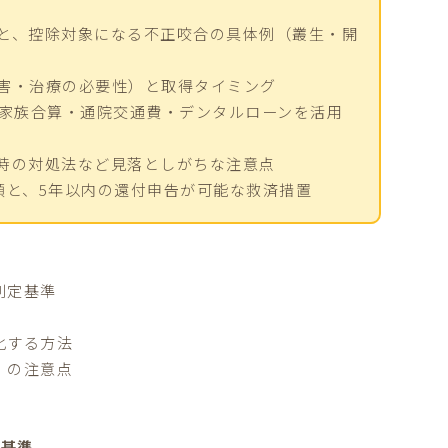
と、控除対象になる不正咬合の具体例（叢生・開
害・治療の必要性）と取得タイミング
、家族合算・通院交通費・デンタルローンを活用
時の対処法など見落としがちな注意点
手順と、5年以内の還付申告が可能な救済措置
判定基準
化する方法
」の注意点
定基準