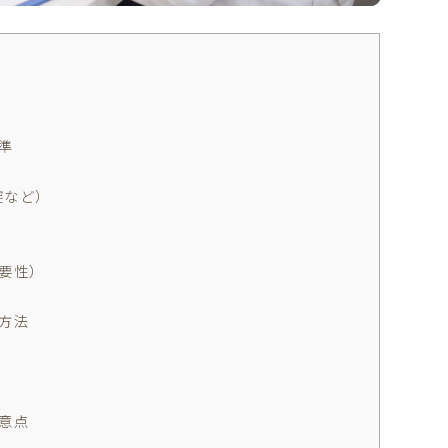
準
突など）
要性）
方法
意点