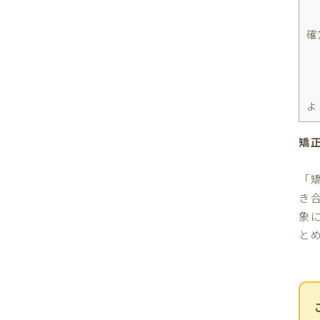
確
よ
矯
「
き
象
と