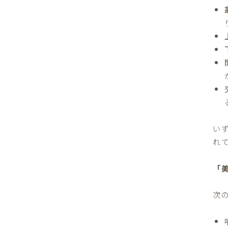
い
れ
「
次