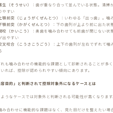
叢生（そうせい）
：歯が重なり合って並んでいる状態。清掃
りやすい
上顎前突（じょうがくぜんとつ）
：いわゆる「出っ歯」。噛
下顎前突（かがくぜんとつ）
：下の歯列が上より前に出た状
開咬（かいこう）
：奥歯を噛み合わせても前歯が閉じない状
が出やすい
交叉咬合（こうさこうごう）
：上下の歯列が左右でずれて噛
る
ずれも噛み合わせの機能的な課題として診断されることが多
ていれば、控除が認められやすい傾向にあります。
美容目的」と判断されて控除対象外になるケースとは
のようなケースでは対象外と判断される可能性が高くなります
噛み合わせに機能的な課題はなく、見た目だけを整えたい場