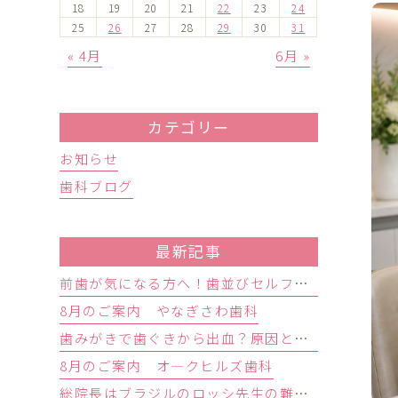
18
19
20
21
22
23
24
25
26
27
28
29
30
31
« 4月
6月 »
カテゴリー
お知らせ
歯科ブログ
最新記事
前歯が気になる方へ！歯並びセルフチェックと治療が必要な目安
8月のご案内 やなぎさわ歯科
歯みがきで歯ぐきから出血？原因と歯周病の初期症状・受診目安を解説
8月のご案内 オ―クヒルズ歯科
総院長はブラジルのロッシ先生の難症例インプラントオペ研修会に参加しました。