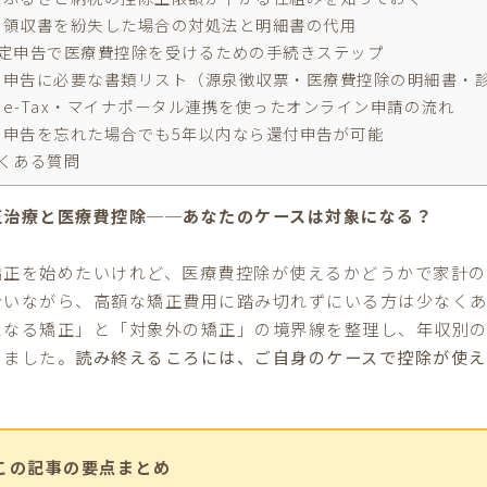
領収書を紛失した場合の対処法と明細書の代用
定申告で医療費控除を受けるための手続きステップ
申告に必要な書類リスト（源泉徴収票・医療費控除の明細書・
e-Tax・マイナポータル連携を使ったオンライン申請の流れ
申告を忘れた場合でも5年以内なら還付申告が可能
くある質問
正治療と医療費控除──あなたのケースは対象になる？
矯正を始めたいけれど、医療費控除が使えるかどうかで家計の
合いながら、高額な矯正費用に踏み切れずにいる方は少なく
になる矯正」と「対象外の矯正」の境界線を整理し、年収別
めました。
読み終えるころには、ご自身のケースで控除が使え
この記事の要点まとめ