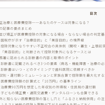
目次
正治療と医療費控除──あなたのケースは対象になる？
の記事の要点まとめ
並び矯正が医療費控除の対象になる場合・ならない場合の判定基
国税庁が示す「治療目的」と「美容目的」の境界線
控除対象になりやすい不正咬合の具体例（開咬・叢生・上顎前
「美容目的」と判断されて控除対象外になるケースとは
務署に認められる診断書の内容と取得のポイント
診断書に記載されるべき3つの要素（病名・機能障害・治療の必
診断書はいつ・どのタイミングで歯科医院に依頼すべきか
収別・還付額シミュレーションと家族合算で控除額を最大化する
医療費控除額の計算式と「10万円」の基準ライン
治療費90万円を想定した年収別の所得税・住民税の還付額
子どもの矯正費・通院交通費・デンタルローンも合算できる
外と知らない医療費控除の落とし穴と「ふるさと納税併用」の注
ふるさと納税の控除上限額が下がる仕組みを知っておく