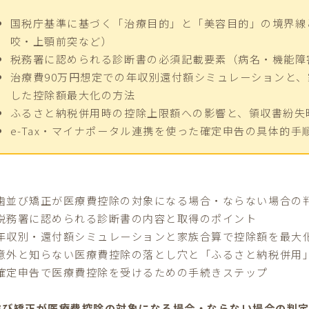
国税庁基準に基づく「治療目的」と「美容目的」の境界線
咬・上顎前突など）
税務署に認められる診断書の必須記載要素（病名・機能障
治療費90万円想定での年収別還付額シミュレーションと
した控除額最大化の方法
ふるさと納税併用時の控除上限額への影響と、領収書紛失
e-Tax・マイナポータル連携を使った確定申告の具体的
歯並び矯正が医療費控除の対象になる場合・ならない場合の
税務署に認められる診断書の内容と取得のポイント
年収別・還付額シミュレーションと家族合算で控除額を最大
意外と知らない医療費控除の落とし穴と「ふるさと納税併用
確定申告で医療費控除を受けるための手続きステップ
並び矯正が医療費控除の対象になる場合・ならない場合の判