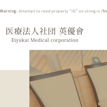
Warning
: Attempt to read property "ID" on string in
/h