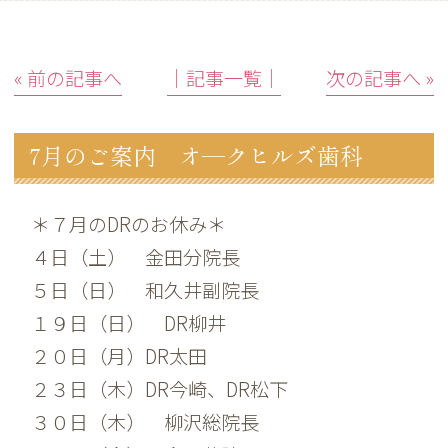
« 前の記事へ
│記事一覧│
次の記事へ »
7月のご案内 オ―クヒルズ歯科
＊７月のDRのお休み＊
４日（土） 金田分院長
５日（日） 和久井副院長
１９日（日） DR柳井
２０日（月）DR太田
２３日（木）DR今崎、DR松下
３０日（木） 柳沢総院長