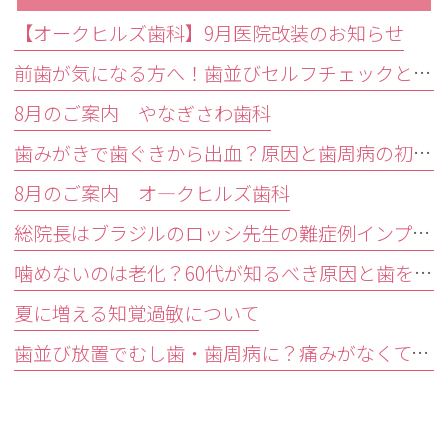
【オークヒルズ歯科】9月医院改装のお知らせ
前歯が気になる方へ！歯並びセルフチェックと治療が必要な目安
8月のご案内 やなぎさわ歯科
歯みがきで歯ぐきから出血？原因と歯周病の初期症状・受診目安を解説
8月のご案内 オ―クヒルズ歯科
総院長はブラジルのロッシ先生の難症例インプラントオペ研修会に参加しました。
噛めないのは老化？60代が知るべき原因と歯を残す精密治療
夏に増える知覚過敏について
歯並び放置でむし歯・歯周病に？痛みがなくても受診すべきサイン