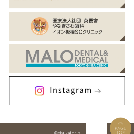
©eiyukai.or.jp