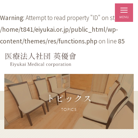
Warning
: Attempt to read property "ID" on string in
/home/t841/eiyukai.or.jp/public_html/wp-
content/themes/res/functions.php
on line
85
トピックス
TOPICS