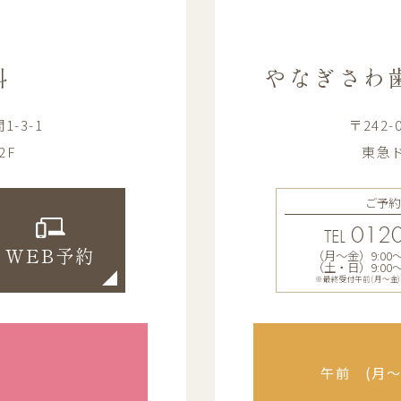
科
やなぎさわ
-3-1
〒242
2F
東急ド
ご予約
0120
TEL
（月〜金）9:00〜13
WEB予約
（土・日）9:00〜12
※最終受付午前(月～金)12:
午前 (月〜金