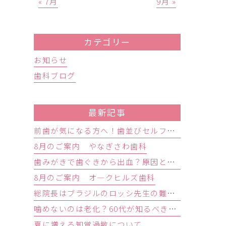
« 7月
9月 »
カテゴリー
お知らせ
歯科ブログ
最新記事
前歯が気になる方へ！歯並びセルフチェックと治療が必要な目安
8月のご案内 やなぎさわ歯科
歯みがきで歯ぐきから出血？原因と歯周病の初期症状・受診目安を解説
8月のご案内 オ―クヒルズ歯科
総院長はブラジルのロッシ先生の難症例インプラントオペ研修会に参加しました。
噛めないのは老化？60代が知るべき原因と歯を残す精密治療
夏に増える知覚過敏について