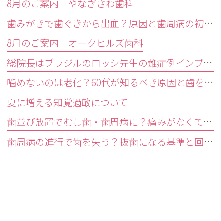
8月のご案内 やなぎさわ歯科
歯みがきで歯ぐきから出血？原因と歯周病の初期症状・受診目安を解説
8月のご案内 オ―クヒルズ歯科
総院長はブラジルのロッシ先生の難症例インプラントオペ研修会に参加しました。
噛めないのは老化？60代が知るべき原因と歯を残す精密治療
夏に増える知覚過敏について
歯並び放置でむし歯・歯周病に？痛みがなくても受診すべきサイン
歯周病の進行で歯を失う？抜歯になる基準と回避する3つの予防法