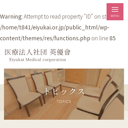
Warning
: Attempt to read property "ID" on string in
/home/t841/eiyukai.or.jp/public_html/wp-
content/themes/res/functions.php
on line
85
トピックス
TOPICS