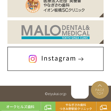
©eiyukai.or.jp